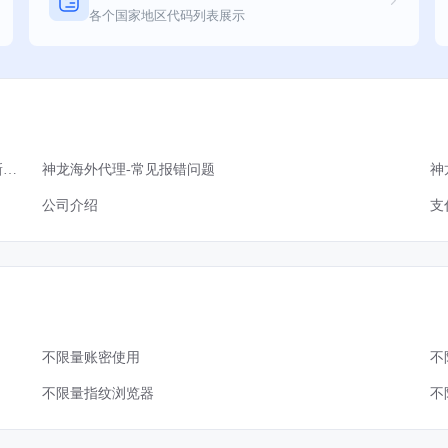
各个国家地区代码列表展示
神龙海外动态住宅不限量套餐全新上线！解锁无限流量新体验！
神龙海外代理-常见报错问题
神
公司介绍
支
不限量账密使用
不
不限量指纹浏览器
不