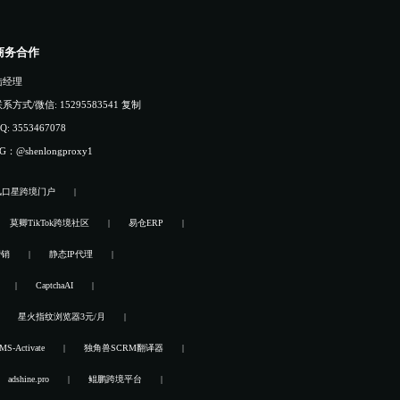
商务合作
陆经理
系方式/微信: 15295583541
复制
Q: 3553467078
G：@shenlongproxy1
风口星跨境门户
莫卿TikTok跨境社区
易仓ERP
营销
静态IP代理
CaptchaAI
星火指纹浏览器3元/月
MS-Activate
独角兽SCRM翻译器
adshine.pro
鲲鹏跨境平台