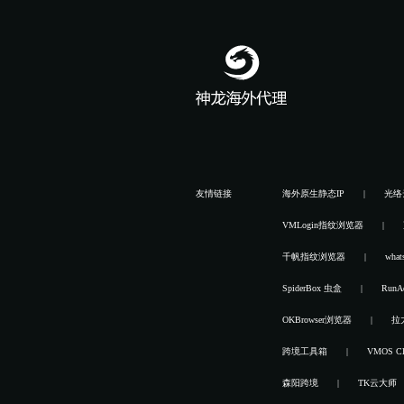
友情链接
海外原生静态IP
光络
VMLogin指纹浏览器
千帆指纹浏览器
wha
SpiderBox 虫盒
RunAd
OKBrowser浏览器
拉
跨境工具箱
VMOS Cl
森阳跨境
TK云大师