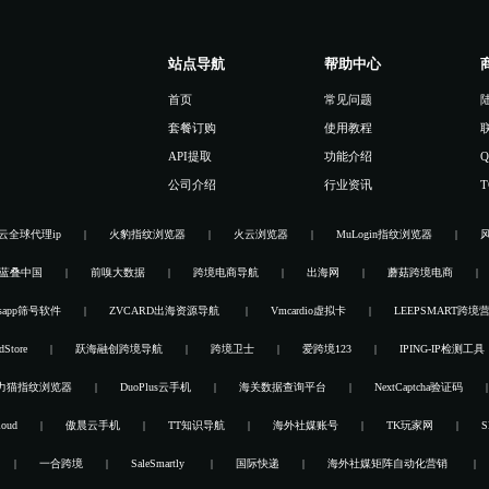
站点导航
帮助中心
首页
常见问题
套餐订购
使用教程
联
API提取
功能介绍
Q
公司介绍
行业资讯
T
云全球代理ip
火豹指纹浏览器
火云浏览器
MuLogin指纹浏览器
蓝叠中国
前嗅大数据
跨境电商导航
出海网
蘑菇跨境电商
tsapp筛号软件
ZVCARD出海资源导航
Vmcardio虚拟卡
LEEPSMART跨境
Store
跃海融创跨境导航
跨境卫士
爱跨境123
IPING-IP检测工具
力猫指纹浏览器
DuoPlus云手机
海关数据查询平台
NextCaptcha验证码
oud
傲晨云手机
TT知识导航
海外社媒账号
TK玩家网
S
一合跨境
SaleSmartly
国际快递
海外社媒矩阵自动化营销