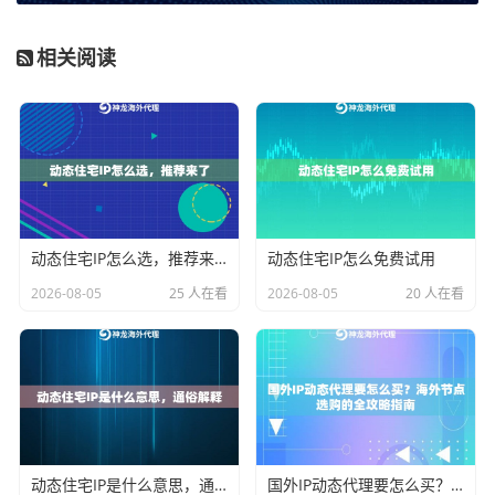
第一，看IP资源类型和纯净度。
这是根本。如果你做的
业务需要模拟真实用户，比如社交媒体运营或电商数据
相关阅读
监控，那么动态住宅IP（也就是国外住宅IP）比普通的数
据中心IP更合适，因为它来自真实的家庭网络，更不容
易被识别。IP池是否庞大、纯净，直接决定了IP的可用性
和稳定性。一个拥有数千万级纯净IP池的服务商，能有
效避免IP重复使用和封禁风险。
第二，看是否支持高带宽和不限量。
对于需要长期、持
动态住宅IP怎么选，推荐来了
动态住宅IP怎么免费试用
续运行的任务，比如大规模的数据采集或AI模型训练，
2026-08-05
25 人在看
2026-08-05
20 人在看
流量和连接稳定性是关键。选择提供
不限量代理IP
套餐
的服务，可以让你不用担心流量耗尽，专注于业务本
身。
第三，看协议支持和覆盖范围。
支持HTTP、HTTPS、
SOCKS5等多种代理协议的服务商，能适配更多样的软
动态住宅IP是什么意思，通俗解释
国外IP动态代理要怎么买？海外节点选购的全攻略指南
件和工具。全球覆盖的国家/地区越多，意味着你在进行