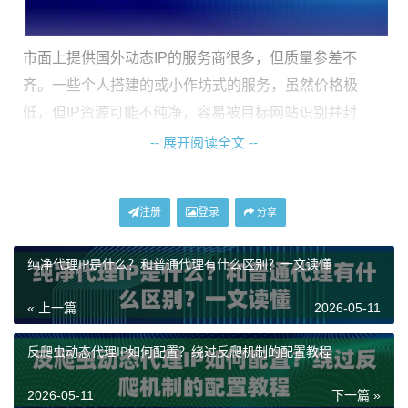
市面上提供国外动态IP的服务商很多，但质量参差不
齐。一些个人搭建的或小作坊式的服务，虽然价格极
低，但IP资源可能不纯净，容易被目标网站识别并封
禁，导致你的工作无法进行。寻找高性价比代理服务
-- 展开阅读全文 --
时，一定要关注服务商的IP池规模、资源类型（是数据
中心IP还是动态住宅IP）、是否提供不限量套餐以及售后
注册
登录
分享
支持如何。把这些因素综合起来看，才能找到真正划算
的便宜动态代理IP。
纯净代理IP是什么？和普通代理有什么区别？一文读懂
如何挑选高性价比的代理IP服务？
« 上一篇
2026-05-11
挑选代理服务，就像挑工具，得顺手、耐用还划算。你
反爬虫动态代理IP如何配置？绕过反爬机制的配置教程
可以从下面这几个实实在在的要点入手：
2026-05-11
下一篇 »