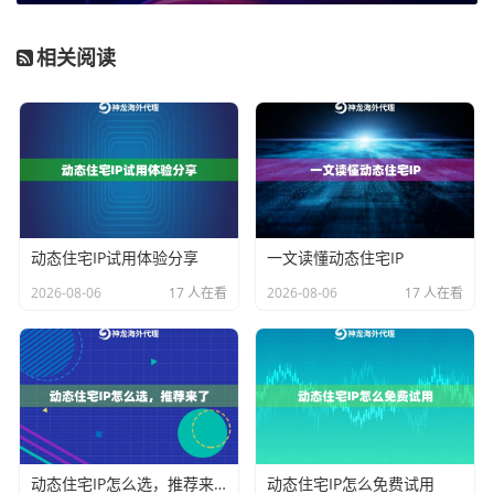
动态性：
真正的动态代理IP应该能按请求（每次请求更
换）或按时间间隔自动更换IP。对于反爬而言，
高频
相关阅读
率、高质量的IP轮换
是成功的关键。
纯净度与规模：
IP池必须纯净、庞大。如果IP被大量用
户滥用过，很可能早已被各大网站拉入黑名单，使用这
样的IP会立刻触发反爬。一个拥有数千万级别且持续更
新过滤的IP池至关重要。
动态住宅IP试用体验分享
一文读懂动态住宅IP
地理位置：
如果需要模拟特定地区的用户访问，或者需
2026-08-06
17 人在看
2026-08-06
17 人在看
要分散全球访问来源，代理IP服务商能否提供广泛的国
家和地区覆盖就很重要。
以
神龙海外动态IP
为例，它同时提供数据中心和动态住
宅IP代理方案，拥有超过9000万的纯净IP资源，覆盖200
多个国家。这种
庞大的纯净IP池
和多样化的IP类型选择，
能够为不同强度的反爬场景提供适配的解决方案。
动态住宅IP怎么选，推荐来了
动态住宅IP怎么免费试用