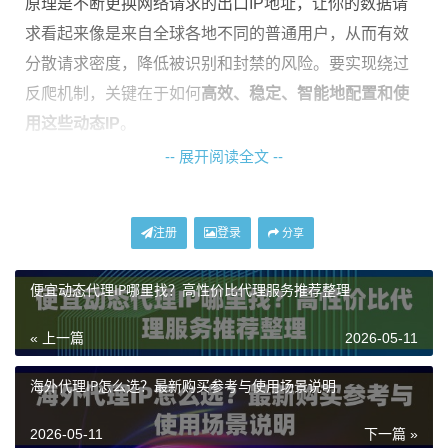
原理是不断更换网络请求的出口IP地址，让你的数据请
求看起来像是来自全球各地不同的普通用户，从而有效
分散请求密度，降低被识别和封禁的风险。要实现绕过
反爬机制，关键在于如何
高效、稳定、智能地配置和使
用这些动态IP
。
-- 展开阅读全文 --
如何选择适合反爬的动态代理IP
不是所有的代理IP都适合用于应对反爬虫。你需要根据
注册
登录
分享
目标网站的反爬强度和自身业务特点来挑选。主要关注
便宜动态代理IP哪里找？高性价比代理服务推荐整理
以下几点：
IP类型：
数据中心IP成本低、速度快，但容易被一些高
« 上一篇
2026-05-11
级反爬系统识别。住宅IP则来自真实的家庭网络，隐匿
海外代理IP怎么选？最新购买参考与使用场景说明
性更强，更适合对抗严格的反爬策略。你需要根据目标
网站的防护等级来权衡。
2026-05-11
下一篇 »