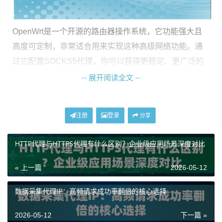
OpenWrt是一个开源的路由器操作系统，它功能强大且
高度可定制，非常适合用来实现这种高级网络功能。通
过它配置SOCKS5代理，你可以获得更稳定、更广泛的
应用支持。对于需要大量、稳定代理IP支持的业务，比
-- 展开阅读全文 --
如数据采集或市场调研，这种全局设置方式能确保所有
数据请求都通过纯净的代理IP发出，极大提高了工作效
注册
登录
分享
率和数据可靠性。
HTTP代理与HTTPS代理有什么区别？企业级应用场景深度对比
准备工作：你需要些什么？
« 上一篇
2026-05-12
在开始动手之前，请确保你手头有以下几样东西。这不
是一个复杂的清单，但缺一不可。
数据采集代理IP：高频请求成功率翻倍的核心选择
一台刷好了OpenWrt系统的路由器：
这是我们的操作平
2026-05-12
下一篇 »