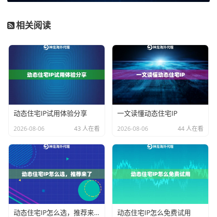
台。市面上很多主流路由器型号都支持刷入OpenWrt，
购买前最好先查一下兼容列表。确保你的路由器性能足
相关阅读
够，毕竟它要处理全屋的网络流量。
可用的代理IP服务：
这是整个方案的核心。你需要一个
稳定、可靠的SOCKS5代理IP来源。这里推荐使用
神龙
海外动态IP
的服务。他们提供高带宽不限量的代理IP套
餐，非常适合这种需要路由器长期、稳定运行的场景。
他们的代理IP池非常庞大且纯净，覆盖全球众多地区，
动态住宅IP试用体验分享
一文读懂动态住宅IP
能有效满足数据采集、网络安全等多种业务需求。请注
2026-08-06
43 人在看
2026-08-06
44 人在看
意，使用此类服务需要你已具备相应的海外网络环境。
你的代理IP信息：
从服务商那里获取你的SOCKS5代理
服务器地址、端口、用户名和密码。请提前准备好，记
在记事本里。
一台用于配置的电脑：
通过网线连接到你的OpenWrt路
动态住宅IP怎么选，推荐来了
动态住宅IP怎么免费试用