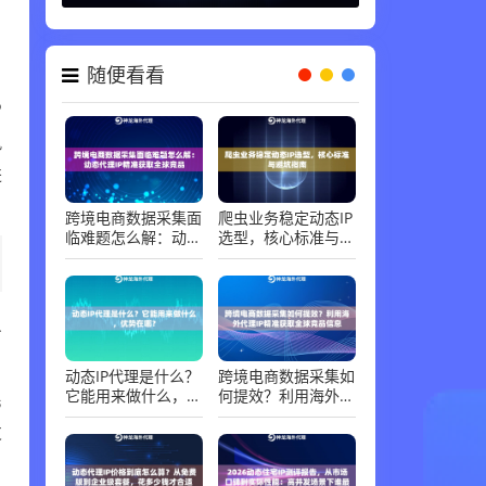
代理知识 ，
06-30
随便看看
P
风
进
跨境电商数据采集面
爬虫业务稳定动态IP
临难题怎么解：动态
选型，核心标准与避
代理IP精准获取全球
坑指南
竞品
虽
动态IP代理是什么？
跨境电商数据采集如
民
它能用来做什么，优
何提效？利用海外代
势在哪？
理IP精准获取全球竞
发
品信息