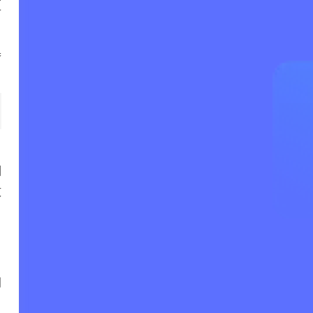
更
器
相
攻
、
网