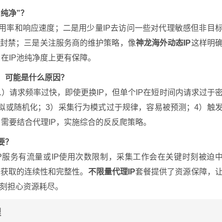
“纯净”？
可用率和响应速度；二是用少量IP去访问一些对代理敏感但非目
泛封禁；三是关注服务商的维护策略，像
神龙海外动态IP
这样明
，在IP池纯净度上更有保障。
高，可能是什么原因？
1）请求频率过快，即使更换IP，但单个IP在短时间内请求过于
妥善模拟或随机化；3）采集行为模式过于规律，容易被预测；4）触
。需要结合代理IP，实施综合的反反爬策略。
要？
P服务有流量或IP使用次数限制，采集工作会在关键时刻被迫
据获取的连续性和完整性。
不限量代理IP
套餐提供了资源保障，
刻担心资源耗尽。
理