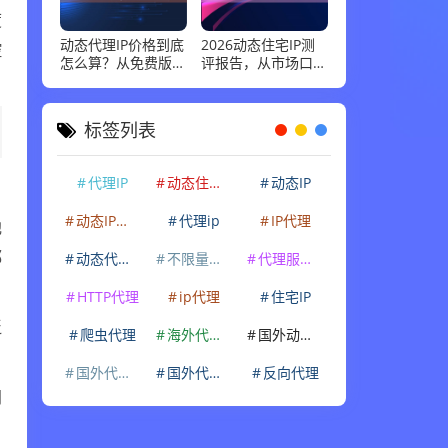
度
控
动态代理IP价格到底
2026动态住宅IP测
怎么算？从免费版到
评报告，从市场口碑
企业级套餐，花多少
到实际性能：高并发
钱才合适
场景下谁最稳
标签列表
代理IP
动态住宅IP
动态IP
池
动态IP代理
代理ip
IP代理
都
动态代理IP
不限量代理IP
代理服务器
HTTP代理
ip代理
住宅IP
泛
爬虫代理
海外代理ip
国外动态IP
国外代理IP
国外代理ip
反向代理
同