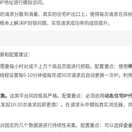
IP地址进行模拟访问。
集的请求分散到海量、真实的住宅IP出口上，使得每次请求在目
根本上解决IP封锁问题，实现请求成功率的成倍提升。
景和配置建议：
你需要每小时对成千上万个商品页面进行抓取。配置要点：使用
线程设置每5-10分钟或每完成50次请求后自动更换一次IP。利
收集。
这类平台风控极其严格。配置要点：必须启用
动态住宅IP
仅发起10-20次请求后即更换）。在请求头中模拟真实浏览器，
要对固定的几个数据源进行持续性采集。配置要点：可以选择
企