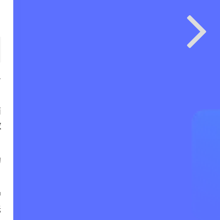
名
单
而
效
的
护
无