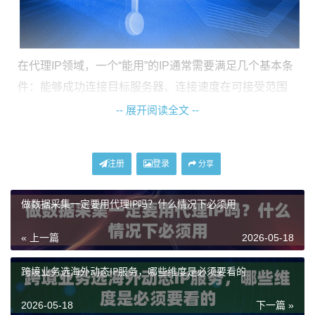
在代理IP领域，一个“能用”的IP通常需要满足几个基本条
件：能够成功连接目标服务器、连接速度在可接受范围
内、具备一定的匿名性（根据业务需求不同，要求也不
-- 展开阅读全文 --
同）。我们的批量验证思路也需要围绕这些点展开。特
别是当我们使用像神龙海外动态IP这类服务时，其提供
注册
登录
分享
的IP数量可能非常庞大，手动逐一测试完全不现实，自
动化并发检测是唯一的出路。
做数据采集一定要用代理IP吗？什么情况下必须用
设计一个高效的并发检测思路
« 上一篇
2026-05-18
要实现批量验证，核心在于“并发”二字。简单来说，就是
跨境业务选海外动态IP服务，哪些维度是必须要看的
让多个检测任务同时进行，而不是一个接一个地排队等
2026-05-18
下一篇 »
待。这能极大缩短验证大量IP所需的总时间。一个典型