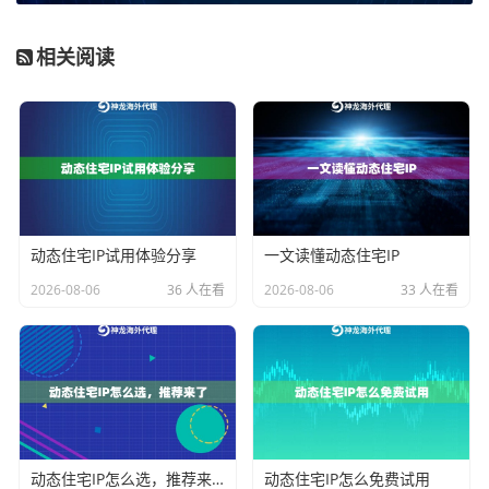
的Python并发验证思路可以这样构建：我们需要一个待
相关阅读
检测的IP列表文件；选择一个或多个目标测试网站（最
好是访问稳定、响应快速的网站）；然后，编写一个能
够使用代理IP去访问这些测试网站的程序；最关键的一
步，是利用Python的并发编程库，如
concurrent.future
s
模块或
asyncio
，让数百个检测任务同时发起。
具体流程上，程序会读取IP列表，为每个IP分配一个检测
动态住宅IP试用体验分享
一文读懂动态住宅IP
任务。任务内容包括：使用该代理IP去连接测试网站，
2026-08-06
36 人在看
2026-08-06
33 人在看
设定一个合理的超时时间（例如3-5秒）。如果在超时时
间内成功收到响应，并且返回的状态码是200（表示请求
成功），同时可以解析响应内容来进一步判断匿名级别
（比如检查返回的HTTP头是否暴露了客户端真实IP），
那么这个代理IP就被标记为可用。反之，如果连接超
时、连接被拒绝，或返回错误码，则标记为不可用。所
动态住宅IP怎么选，推荐来了
动态住宅IP怎么免费试用