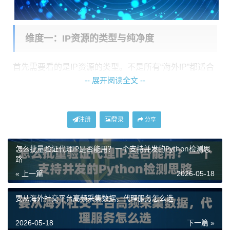
维度一：IP资源的类型与纯净度
首先需要看的是IP资源的类型。不是所有“海外IP”都适合
-- 展开阅读全文 --
你的业务。主要分为数据中心IP和住宅IP两大类。
数据中
心IP
通常成本较低，适合需要大量IP进行数据采集、批量
查询等对IP真实性要求相对宽松的场景。而
住宅IP
则来源
注册
登录
分享
于真实的家庭宽带，被识别为真实用户的可能性更高，
适合用于电子商务价格监控、社交媒体管理、品牌保护
怎么批量验证代理IP是否能用？一个支持并发的Python检测思
路
等需要高度模拟真人环境的业务。
« 上一篇
2026-05-18
更重要的是
纯净度
。一个被大量滥用、上了各种黑名单
的IP池，对你的业务有百害而无一利。你需要关注服务
要从海外社交平台高频采集数据，代理服务怎么选
商是否拥有庞大的基础资源池，并持续进行去重和净
2026-05-18
下一篇 »
化。例如，
神龙海外动态IP
拥有超过9000万的纯净IP资