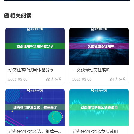
源，并通过技术结合人工的方式实时更新维护，确保IP
相关阅读
的高度可用性与合规性，这对于需要长期、稳定进行市
场调研或数据采集的企业至关重要。
维度二：资源的覆盖范围与地理位置精准度
你的业务目标市场在哪里，IP资源就需要覆盖到哪里。
一个优秀的海外动态IP服务商，其资源网络应实现全球
动态住宅IP试用体验分享
一文读懂动态住宅IP
广泛覆盖。你需要确认服务是否支持你业务所需的具体
2026-08-06
38 人在看
2026-08-06
34 人在看
国家、地区甚至城市级别的IP定位。
地理位置精准度直接影响到业务效果。比如，在做搜索
引擎优化时，你需要获取特定地区用户的搜索结果；在
做电商市场分析时，你需要看到目标国家本地用户看到
的产品价格页面。这就要求代理IP服务能提供精确到城
动态住宅IP怎么选，推荐来了
动态住宅IP怎么免费试用
市级别的IP地址，并且确保IP的地理位置信息是准确的。