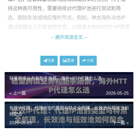
持这种高可用性，需要持续对代理IP池进行测试和筛
选，剔除失效或响应慢的节点。例如，神龙海外动态IP
通过机器与人工结合的方式，对其庞大的9000万+IP资源
进行实时更新与去重，确保了IP池的高度纯净与稳定可
-- 展开阅读全文 --
用，为多线程爬虫提供了可靠的基础资源保障。
注册
登录
IP纯净度与匿名等级：决定你能走多远
分享
轻量跨境业务和新手场景，海外HTTP代理怎么选
代理IP的纯净度，指的是该IP地址是否曾被目标网站标
记、拉黑或存在不良记录。使用一个“脏”的IP，你的爬虫
« 上一篇
2026-05-25
可能刚发起几个请求就被封禁。匿名等级则分为透明代
理、匿名代理和高匿代理。对于爬虫业务，尤其是多线
长效IP代理：代理IP池的类型与特点全梳理，长效池与短效池如
何配合
程高并发的场景，必须使用高匿代理，它能完全隐藏客
2026-05-25
下一篇 »
户端的真实IP，并将自身伪装成一个普通用户，极大降
低被识别风险。