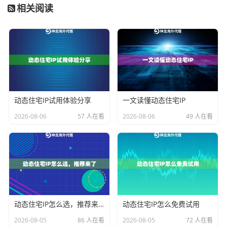
相关阅读
住宅IP代理在纯净度和匿名性上通常优于数据中心IP，因
为它们来源于真实的家庭宽带网络，行为模式更接近普
通网民。选择代理服务时，应重点关注其IP资源的来源
和清洗机制。神龙海外动态IP提供的动态住宅IP代理，正
是基于真实住宅网络，配合严格的实时更新机制，确保
了IP的高度纯净与匿名，有效帮助多线程爬虫规避反爬
动态住宅IP试用体验分享
一文读懂动态住宅IP
策略，实现长期稳定的数据采集。
2026-08-06
57 人在看
2026-08-06
49 人在看
并发性能与带宽支持：应对高强度的关键
多线程爬虫的核心目的是提升效率，这意味着会在短时
间内发起大量并发请求。代理IP服务的并发承载能力和
带宽限制至关重要。如果代理服务器无法承受高并发压
动态住宅IP怎么选，推荐来了
动态住宅IP怎么免费试用
力，会导致请求超时、丢包，甚至服务崩溃。
2026-08-05
86 人在看
2026-08-05
72 人在看
在选择时，需要明确服务商是否提供
高带宽不限量代理