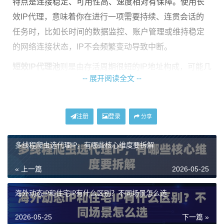
特点是连接稳定、可用性高、速度相对有保障。使用长
效IP代理，意味着你在进行一项需要持续、连贯会话的
任务时，比如长时间的数据监控、账户管理或维持稳定
的网络连接状态，IP不会频繁变动导致中断。
短效IP代理池
则是由存活周期很短的IP地址构成，可能几
-- 展开阅读全文 --
分钟到一小时就会更换一次。这类IP池的规模往往非常
庞大，IP资源高速轮转。其最大优势在于极高的匿名性
和分散性，非常适合用于那些需要高频率更换IP以避免
注册
登录
分享
被目标服务器识别和封锁的场景，例如大规模、高并发
的数据采集任务。
多线程爬虫选代理IP，有哪些核心维度要拆解
长效池与短效池的鲜明特点对比
« 上一篇
2026-05-25
海外动态IP和住宅IP有什么区别？不同场景怎么选
为了更清晰地展示两者的差异，我们可以从几个关键维
度进行对比：
2026-05-25
下一篇 »