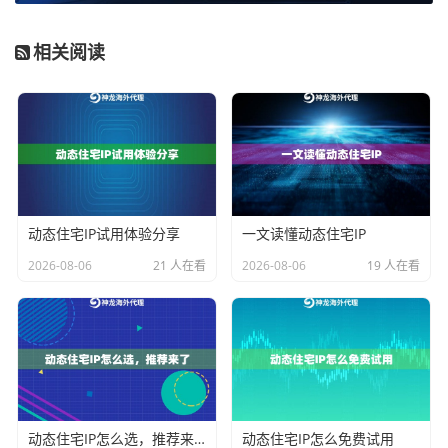
对比
长效IP代理池
短效IP代理池
维度
相关阅读
核心
稳定性高，生命周期长
匿名性强，更换频率
特点
高
适用
需要稳定会话的任务、账
大规模数据采集、高
场景
户维护、长期在线业务
频访问、避免封禁
资源
相对较高
相对较低，利于规模
成本
化使用
动态住宅IP试用体验分享
一文读懂动态住宅IP
业务
优秀，适合长时间作业
一般，需配合自动切
连续
换逻辑
2026-08-06
21 人在看
2026-08-06
19 人在看
性
管理
较低，IP变动少
较高，需要处理频繁
复杂
的IP更替
度
从这个表格可以看出，长效IP代理和短效IP代理并非孰优
孰劣，而是各有其不可替代的战场。选择哪种类型的代
动态住宅IP怎么选，推荐来了
动态住宅IP怎么免费试用