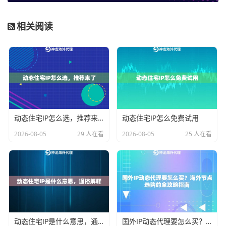
始终有新鲜、未使用的IP地址可供调用，避免因IP枯竭导
相关阅读
致任务中断。
比规模更重要的是纯净度。一个被大量滥用、已被各大
网站列入黑名单的IP池，规模再大也毫无价值。纯净的IP
意味着这些地址的历史行为良好，没有被污染，能够以
更高的成功率访问目标网站。这需要服务商具备强大的
实时监测和清洗能力，通过技术加人工的方式，不断剔
动态住宅IP怎么选，推荐来了
动态住宅IP怎么免费试用
除失效和被封的IP，补充优质资源。选择时，应重点关
2026-08-05
29 人在看
2026-08-05
25 人在看
注服务商在IP纯净度维护上的投入和具体措施。
核心选型标准二：IP的类型与业务匹配度
并非所有代理IP都适用于数据采集。不同类型的IP，其特
性、成本和效果差异巨大。选型时必须根据你的具体业
动态住宅IP是什么意思，通俗解释
国外IP动态代理要怎么买？海外节点选购的全攻略指南
务场景来匹配。