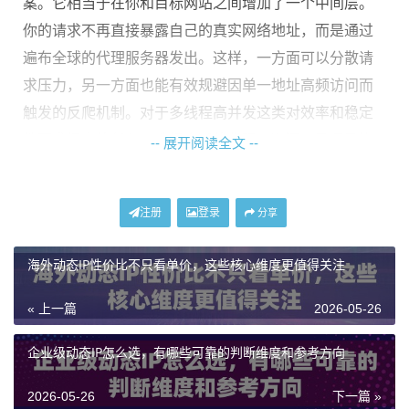
案。它相当于在你和目标网站之间增加了一个中间层。
你的请求不再直接暴露自己的真实网络地址，而是通过
遍布全球的代理服务器发出。这样，一方面可以分散请
求压力，另一方面也能有效规避因单一地址高频访问而
触发的反爬机制。对于多线程高并发这类对效率和稳定
性要求极高的任务，选择合适的代理IP资源，是项目能
-- 展开阅读全文 --
否顺利推进的基础。
注册
登录
核心选型标准一：IP池的规模与纯净度
分享
海外动态IP性价比不只看单价，这些核心维度更值得关注
进行高并发数据采集，首先考验的是代理IP服务商的资
源储备。一个庞大的IP池是基础。试想，如果你有100个
« 上一篇
2026-05-26
并发线程，但可用的IP只有几十个，那么很快IP就会被重
复使用，失去意义。
IP池的深度直接决定了你能够支撑
企业级动态IP怎么选，有哪些可靠的判断维度和参考方向
的并发量级和任务持续时间
。例如，拥有9000万级别IP
2026-05-26
下一篇 »
资源的服务商，能够确保在高强度、长时间的任务中，