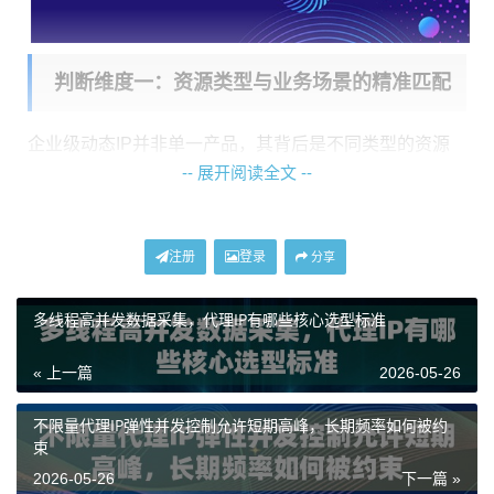
判断维度一：资源类型与业务场景的精准匹配
企业级动态IP并非单一产品，其背后是不同类型的资源
-- 展开阅读全文 --
池。首要判断维度就是
资源类型与业务场景的匹配度
。
常见的资源类型主要分为数据中心IP和住宅IP。数据中心
IP源自大型机房，优势在于成本相对经济、速度快、稳
注册
登录
分享
定性高，适用于需要高并发、高频请求但对IP“真实性”要
求不是极端苛刻的场景，例如公开数据的快速收集、某
多线程高并发数据采集，代理IP有哪些核心选型标准
些形式的品牌保护监控。
« 上一篇
2026-05-26
而动态住宅IP则是指IP地址来源于真实的互联网服务提供
商，分配给普通家庭用户的动态IP池。这类IP的显著优势
不限量代理IP弹性并发控制允许短期高峰，长期频率如何被约
束
是
真实性与高隐匿性
，因为它们与普通网民的上网行为
2026-05-26
下一篇 »
无异，极难被目标服务器识别为代理。这对于需要深度