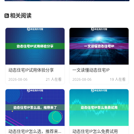
模拟真实用户、绕过严格反爬机制的市场调研、价格监
相关阅读
控、搜索引擎优化数据获取等场景至关重要。在选择
时，必须向服务商明确询问其提供的动态IP属于何种类
型，并确认其是否能够支持你的特定业务场景。
判断维度二：资源规模、纯净度与覆盖范围
企业级应用意味着持续和大量的消耗。第二个关键判断
动态住宅IP试用体验分享
一文读懂动态住宅IP
维度是服务商背后的资源实力，具体体现在三个方面：
2026-08-06
21 人在看
2026-08-06
19 人在看
规模、纯净度与全球覆盖。
资源规模
直接决定了服务的可持续性和并发支持能力。
一个拥有数千万级别IP池的服务商，能够为企业客户提
供充足的IP轮换空间，避免因资源枯竭导致业务中断。
例如，神龙海外动态IP拥有超过9000万的庞大IP资源
动态住宅IP怎么选，推荐来了
动态住宅IP怎么免费试用
库，这为需要无限提取代理IP数量、进行长期大规模数