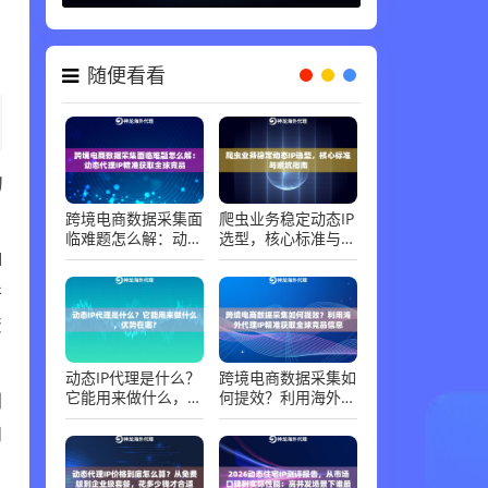
随便看看
的
跨境电商数据采集面
爬虫业务稳定动态IP
临难题怎么解：动态
选型，核心标准与避
代理IP精准获取全球
坑指南
I
竞品
并
资
动态IP代理是什么？
跨境电商数据采集如
它能用来做什么，优
何提效？利用海外代
别
势在哪？
理IP精准获取全球竞
和
品信息