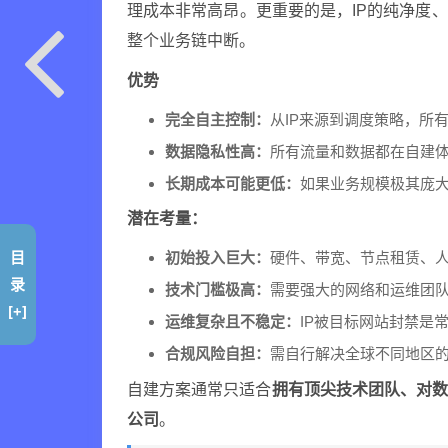
理成本非常高昂。更重要的是，IP的纯净度
整个业务链中断。
优势
完全自主控制：
从IP来源到调度策略，所
数据隐私性高：
所有流量和数据都在自建
长期成本可能更低：
如果业务规模极其庞
潜在考量：
目
初始投入巨大：
硬件、带宽、节点租赁、
录
技术门槛极高：
需要强大的网络和运维团
[+]
运维复杂且不稳定：
IP被目标网站封禁是
合规风险自担：
需自行解决全球不同地区
自建方案通常只适合
拥有顶尖技术团队、对
公司
。