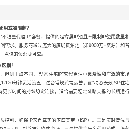
不够用或被限制？
“不限量代理IP”套餐，提供的是
专属IP池且不限制IP使用数量
问需求。服务商通过庞大的底层资源池（如9000万+资源）和
一点位的资源要可靠。
什么区别？
P，但侧重点不同。“动态住宅IP”套餐更注重
灵活性和广泛的市
-120分钟灵活设置，适合常规跨境运营。而“动态长效ISP住
支持更长时间的持续稳定连接，适合需要稳定链路支撑的长期运
源头控制，确保IP来自真实的家庭宽带（ISP）。二是实时清洗
330万+IP，剔除被污染的资源。三是提供高匿名代理模式，隐