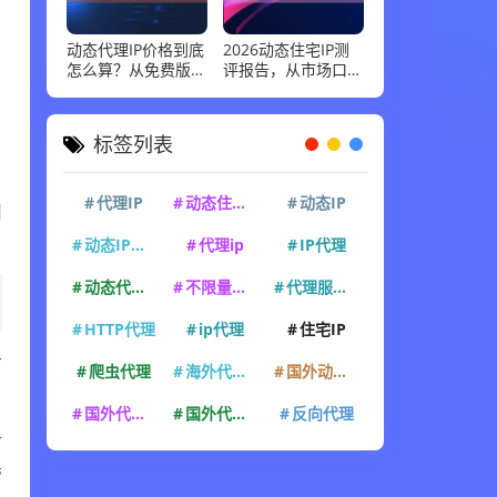
动态代理IP价格到底
2026动态住宅IP测
怎么算？从免费版到
评报告，从市场口碑
企业级套餐，花多少
到实际性能：高并发
钱才合适
场景下谁最稳
标签列表
代理IP
动态住宅IP
动态IP
用
动态IP代理
代理ip
IP代理
动态代理IP
不限量代理IP
代理服务器
HTTP代理
ip代理
住宅IP
方
爬虫代理
海外代理ip
国外动态IP
国外代理IP
国外代理ip
反向代理
封
管