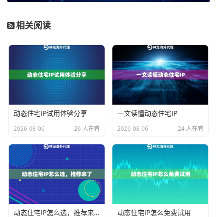
2. 成功率与稳定性：
长期项目最怕时断时续。99.9%的
相关阅读
正常运行率是一个关键门槛，它意味着服务商拥有健壮
的基础设施和网络冗余，能够保障您的自动化脚本或程
序7x24小时不间断工作。
3. 资源模式与成本可控性：
长期项目的数据流量和IP消
耗难以精确预估。传统的按IP数量或流量计费模式，可
能导致成本失控或资源不足。
不限量代理IP
套餐模式显
动态住宅IP试用体验分享
一文读懂动态住宅IP
得尤为重要。它在有效期内不限制IP使用数量和流量消
2026-08-06
26 人在看
2026-08-06
24 人在看
耗，提供专属IP池，让您能专注于业务逻辑，而无需时
刻担心资源耗尽或成本激增。
4. 定位精准度：
不同业务需要不同地区的IP。支持国
家、州甚至城市级别的精准定位，是业务针对性的保
证。无论是需要美国加州用户数据，还是英国伦敦的本
动态住宅IP怎么选，推荐来了
动态住宅IP怎么免费试用
地内容，精准的IP定位都能让您的数据采集更精准。