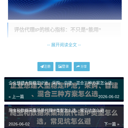
评估代理IP的核心指标：不只是“能用”
-- 展开阅读全文 --
选择代理IP服务时，不能仅看价格和数量。对于长期项
目而言，以下几个核心指标直接决定了项目的成败与成
本。
注册
登录
分享
1. IP纯净度与类型：
这是首要指标。数据中心IP虽然便
企业想建大型稳定IP池，采购、自建、混合三种方案怎么选
宜，但容易被识别和屏蔽。对于长期出海项目，
动态住
宅IP
是更优选择。它来源于真实的家庭宽带，IP段归属
« 上一篇
2026-06-02
于当地互联网服务提供商（ISP），在目标网站看来，这
就是一个普通居民的正常访问，极大降低了被风控的风
爬虫和数据采集场景代理IP类型怎么选，常见坑怎么避
险。例如，神龙海外动态IP提供的动态住宅IP，正是基于
2026-06-02
下一篇 »
此原理，确保了网络环境的高度可信。