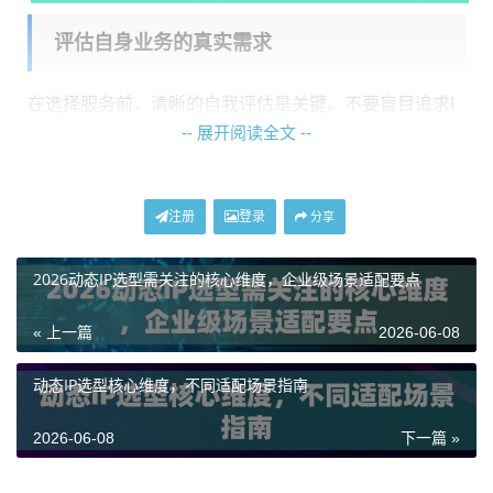
评估自身业务的真实需求
在选择服务前，清晰的自我评估是关键。不要盲目追求I
-- 展开阅读全文 --
P数量或覆盖广度，而应聚焦于业务本身。您可以问自己
几个问题：业务的主要目标市场是哪些国家或城市？业
务是短时、高并发的任务，还是需要单IP长时间在线的
注册
登录
分享
持续性工作？对网络带宽和流量的消耗预估有多大？例
如，如果您只是需要定时查看几个特定国家的电商平台
2026动态IP选型需关注的核心维度，企业级场景适配要点
价格，那么对IP池规模和流量的需求就远低于需要7x24
« 上一篇
2026-06-08
小时不间断采集全网公开信息的AI数据训练团队。明确
这些点，才能找到性价比最高的方案。
动态IP选型核心维度，不同适配场景指南
对比不同套餐的匹配度
2026-06-08
下一篇 »
以神龙海外动态IP提供的服务为例，其套餐设计就针对