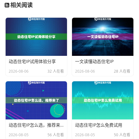
相关阅读
了不同规模的需求。中小业务可以根据以下要点对号入
座：
动态住宅IP（全面型）
：这是大多数起步和中等规模业
务的优选。它覆盖了美国、日本、英国、韩国等主流市
场，支持按城市精准定位，IP具备高匿名性。其会话时
长可在1到120分钟间灵活设置，非常适合诸如亚马逊店
动态住宅IP试用体验分享
一文读懂动态住宅IP
铺日常管理、社交媒体内容发布、广告效果测试等场
2026-08-06
32 人在看
2026-08-06
28 人在看
景。它在成本、灵活性和稳定性之间取得了很好的平
衡。
不限量代理IP
：如果您的业务属于“数据饥渴型”或“高并发
型”，这个选项值得重点考虑。它提供专属IP池，在有效
期内不限制使用的IP数量和流量消耗，并拥有超高带
动态住宅IP怎么选，推荐来了
动态住宅IP怎么免费试用
宽。这特别适合大规模、持续性的数据采集（如市场调
研、AI训练数据收集）、自动化内容分发以及长期高流
2026-08-05
56 人在看
2026-08-05
50 人在看