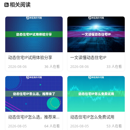
相关阅读
场景一：大规模、高并发、持续性的数据作业
此类业务通常包括AI模型训练数据采集、大规模市场情
报监控、金融数据高频抓取等。其特点是任务周期长、
请求频率高、数据吞吐量大，对IP池的规模、纯净度和
网络带宽有极高要求。
选型建议
：应优先考虑
神龙海外动态IP的不限量代理IP套
动态住宅IP试用体验分享
一文读懂动态住宅IP
餐
。其专属IP池、9000万+资源不限使用、1Gbps+超高
2026-08-06
36 人在看
2026-08-06
33 人在看
带宽及不限流量的特性，完美契合了“长期、高频、大流
量”的核心需求。专属资源池避免了公共池的拥挤，保证
了任务执行的稳定与高效，同时将成本控制在可预期的
范围内。
场景二：企业级多账号管理与全球化运营
动态住宅IP怎么选，推荐来了
动态住宅IP怎么免费试用
典型用户如大型跨境电商企业（同时运营多个亚马逊店
2026-08-05
64 人在看
2026-08-05
53 人在看
铺）、海外广告代理公司（管理众多广告账户）、跨国