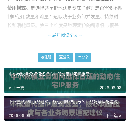
使用模式
。是选择共享IP池还是专属IP池？是否需要不限
制IP使用数量和流量？这取决于业务的并发量、持续时
长和消耗量级。第三个维度是
地理定位的精准性与覆盖
范围
。业务是否需要精确到某个城市，还是仅需覆盖主
-- 展开阅读全文 --
流国家？全球200+国家/地区的覆盖与仅覆盖美日韩等热
门地区，适用于截然不同的全球化或区域化战略。
连接
注册
登录
分享
稳定性与协议支持
是基础保障。高达99.9%的成功率、对
HTTP(S)/SOCKS5等主流协议的全面兼容，是确保业务
中小规模业务如何选择合适的动态住宅IP服务
流畅运行、降低技术接入门槛的关键。
« 上一篇
2026-06-08
场景化适配指南：为您的业务精准匹配
不限量代理IP服务选型，核心判断维度与各业务场景适配建议
明确了核心维度后，我们可以将不同的业务场景与产品
2026-06-08
下一篇 »
特性进行精准匹配。以下指南将帮助您避免“大材小用”或
“力不从心”的情况。