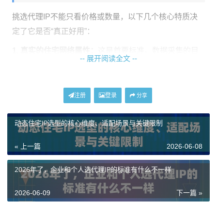
挑选代理IP不能只看价格或数量，以下几个核心特质决
定了它是否“真正好用”：
1. 真实的住宅网络属性：
这是首要标准。数据采集的目
-- 展开阅读全文 --
标网站越来越擅长识别数据中心IP或云主机IP。只有来自
真实家庭宽带运营商的住宅IP，才能最大程度地模拟普
通用户访问行为，避免被轻易封禁。例如，
神龙海外动
注册
登录
分享
态IP
提供的动态住宅IP和动态长效ISP住宅代理，其IP均
动态住宅IP选型的核心维度、适配场景与关键限制
源自全球本地ISP宽带网络，拥有极高的环境可信度。
2. 高成功率与稳定性：
数据采集往往是自动化、持续性
« 上一篇
2026-06-08
的任务。代理IP服务的连接成功率直接关系到任务能否
2026年了，企业和个人选代理IP的标准有什么不一样
顺畅运行。一个优秀的服务应能提供99.9%或更高的正常
运行保障，确保你的爬虫或采集脚本不会因网络波动而
2026-06-09
下一篇 »
频繁中断。