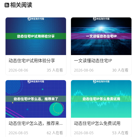
3. 灵活的时效与定位控制：
不同的采集任务对IP的在线
相关阅读
时长和地理位置有不同要求。例如，监控价格可能需要
短时间、高频次更换IP；而模拟用户会话则可能需要一
个IP保持较长时间的稳定连接。能够自定义会话时长
（如1分钟至数小时），并支持国家、州甚至城市级别的
精准定位，将极大提升采集的效率和针对性。
动态住宅IP试用体验分享
一文读懂动态住宅IP
4. 充足的资源与带宽：
对于大规模、高并发的采集任
务，IP池的规模和带宽至关重要。资源紧张会导致IP重复
2026-08-06
35 人在看
2026-08-06
30 人在看
率高、速度慢甚至获取不到IP。考察服务商是否提供
专
属IP池
、是否
不限IP使用数量
和
流量消耗
，以及是否具备
Gbps级别的高带宽，是评估其能否支撑长期、重型业务
的关键。
如何根据你的业务场景选择？
动态住宅IP怎么选，推荐来了
动态住宅IP怎么免费试用
2026-08-05
62 人在看
2026-08-05
53 人在看