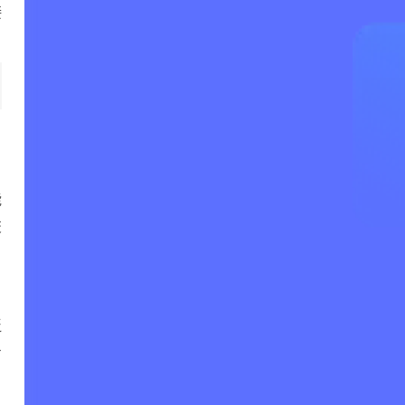
接
）
能
交
泛
专