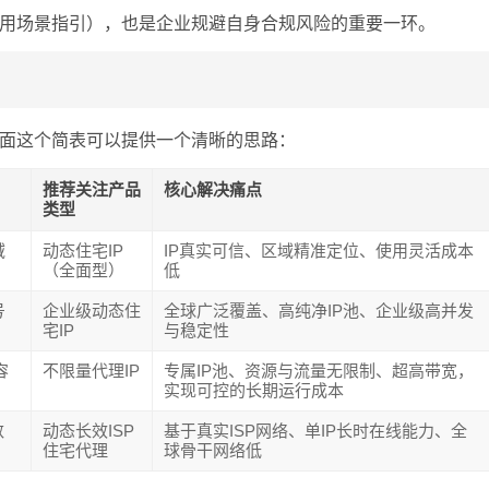
用场景指引），也是企业规避自身合规风险的重要一环。
面这个简表可以提供一个清晰的思路：
推荐关注产品
核心解决痛点
类型
域
动态住宅IP
IP真实可信、区域精准定位、使用灵活成本
（全面型）
低
号
企业级动态住
全球广泛覆盖、高纯净IP池、企业级高并发
宅IP
与稳定性
容
不限量代理IP
专属IP池、资源与流量无限制、超高带宽，
实现可控的长期运行成本
数
动态长效ISP
基于真实ISP网络、单IP长时在线能力、全
住宅代理
球骨干网络低