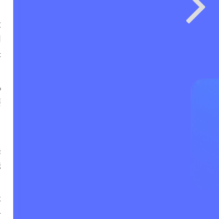
大
用
失
%
要
，
峰
标
不
对