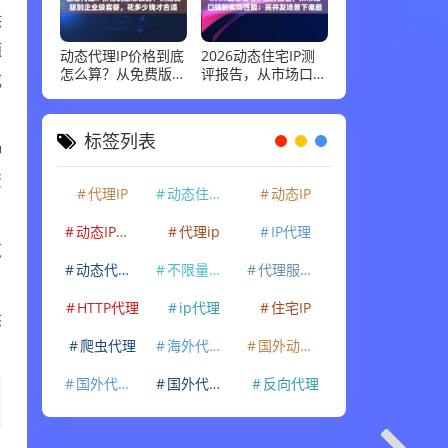
供
题
动态代理IP价格到底
2026动态住宅IP测
怎么算？从免费版到
评报告，从市场口碑
或
企业级套餐，花多少
到实际性能：高并发
钱才合适
场景下谁最稳
标签列表
钟
资
代理IP
动态住宅IP
动态IP
动态IP代理
代理ip
IP代理
览
动态代理IP
不限量代理IP
代理服务器
HTTP代理
ip代理
住宅IP
态
爬虫代理
海外代理ip
国外动态IP
国外代理IP
国外代理ip
反向代理