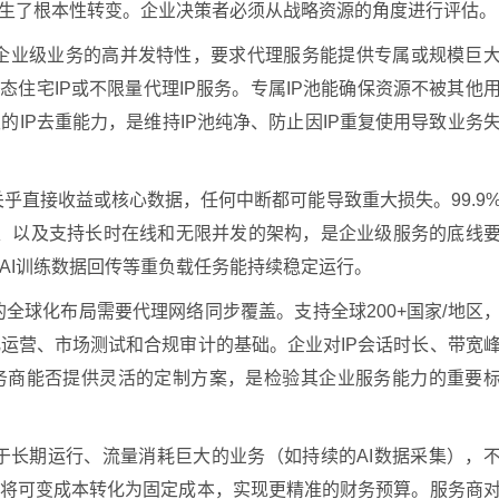
发生了根本性转变。企业决策者必须从战略资源的角度进行评估。
企业级业务的高并发特性，要求代理服务能提供专属或规模巨
态住宅IP或不限量代理IP服务。专属IP池能确保资源不被其他
IP去重能力，是维持IP池纯净、防止因IP重复使用导致业务
乎直接收益或核心数据，任何中断都可能导致重大损失。99.9
保障、以及支持长时在线和无限并发的架构，是企业级服务的底线
AI训练数据回传等重负载任务能持续稳定运行。
全球化布局需要代理网络同步覆盖。支持全球200+国家/地区
运营、市场测试和合规审计的基础。企业对IP会话时长、带宽
务商能否提供灵活的定制方案，是检验其企业服务能力的重要
于长期运行、流量消耗巨大的业务（如持续的AI数据采集），
业将可变成本转化为固定成本，实现更精准的财务预算。服务商