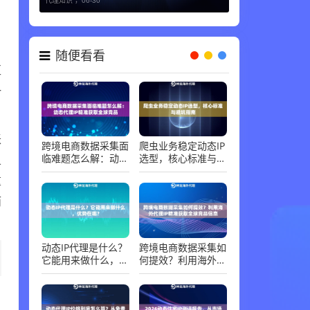
代理知识 ，
06-30
随便看看
区
一
账
跨境电商数据采集面
爬虫业务稳定动态IP
临难题怎么解：动态
选型，核心标准与避
且
代理IP精准获取全球
坑指南
重
竞品
而
动态IP代理是什么？
跨境电商数据采集如
它能用来做什么，优
何提效？利用海外代
势在哪？
理IP精准获取全球竞
品信息