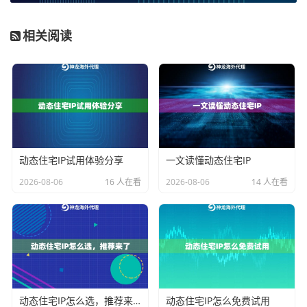
业务需求进行精细化设计。一个规划得当的IP池，能最
大化资源利用率，同时控制成本。以下是几个核心规划
相关阅读
要点：
1. 明确业务需求与场景：
这是规划的起点。你需要评估
数据采集的目标网站、访问频率、所需的地理位置精度
（国家、州甚至城市）、会话保持时长以及并发量要
求。例如，监控社交媒体趋势与爬取电商平台商品信
息，对IP的纯净度和更换频率要求可能完全不同。
动态住宅IP试用体验分享
一文读懂动态住宅IP
2. 评估IP池的规模与质量：
IP池的规模并非越大越好，
2026-08-06
16 人在看
2026-08-06
14 人在看
关键在于
质量与匹配度
。高质量的动态住宅IP池应具备
以下特征：
真实住宅属性：
确保IP来自家庭ISP，这是绕过高级
风控的基石。
足够的纯净度与去重率：
每日对IP池进行有效去
动态住宅IP怎么选，推荐来了
动态住宅IP怎么免费试用
重，能防止因IP重复使用过快而被关联封禁。
神龙