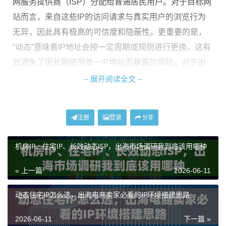
网服务提供商（ISP）分配给普通居民用户。对于目标网
站而言，来自这些IP的访问请求与真实用户的浏览行为
无异，因此具有极高的可信度和隐蔽性。更重要的是，
“动态”意味着IP地址会按一定周期或规则进行更换，这有
效避免了因长期使用单一IP地址而暴露的风险。对于出
海数据采集而言，这不仅是提高成功率的技术手段，更
-- 展开阅读全文 --
是保障业务连续性的基础。
选择像
神龙海外动态IP
这样的服务，其IP池完全位于大陆
注册
登录
分享
以外，专为海外业务场景设计，能够提供符合目标地区
本地用户特征的网络环境，从而让数据采集过程更加顺
机房IP、住宅IP、长效动态ISP，出海市场调研我到底该用哪种
畅、自然。
« 上一篇
2026-06-11
如何规划一个高效可靠的IP池？
动态住宅IP怎么选，出海电商卖家必看的IP环境搭建思路
规划IP池并非简单地获取大量IP地址，而是需要根据具体
2026-06-11
下一篇 »