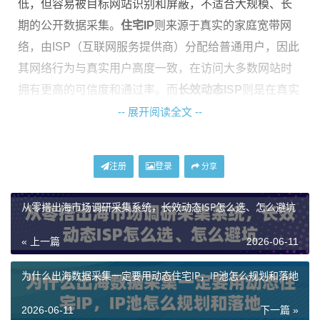
低，但容易被目标网站识别和屏蔽，不适合大规模、长
期的公开数据采集。
住宅IP
则来源于真实的家庭宽带网
络，由ISP（互联网服务提供商）分配给普通用户，因此
其网络行为与真实用户高度一致，在访问大多数网站时
拥有更高的可信度和通过率。而
长效动态ISP
则是在真实
住宅IP的基础上，提供了更长的会话保持时间与动态轮
-- 展开阅读全文 --
换机制，在稳定性和灵活性之间取得了平衡。
注册
登录
分享
为什么市场调研首选住宅与长效ISP代理？
从零搭出海市场调研采集系统，长效动态ISP怎么选、怎么避坑
市场调研的核心在于获取真实、准确、全面的数据。许
多海外网站，尤其是电商平台、社交媒体、本地生活服
« 上一篇
2026-06-11
务类网站，都部署了先进的反爬虫机制。它们会通过多
种技术手段识别并拦截来自数据中心IP的访问请求。
为什么出海数据采集一定要用动态住宅IP，IP池怎么规划和落地
使用
神龙海外动态IP
这类基于真实住宅网络的代理服
2026-06-11
下一篇 »