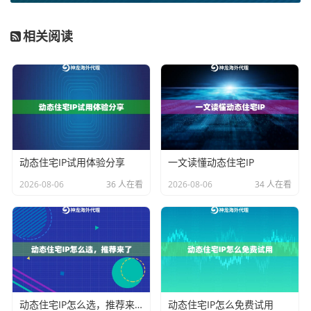
务，您的每一次请求都像是来自目标国家某个普通家庭
的真实访问。这能极大降低IP被标记、访问被限制的风
相关阅读
险，确保您的调研脚本能够持续、稳定地从目标网站收
集价格信息、用户评论、产品列表、营销内容等关键数
据。对于需要长期监测市场动态、竞争对手策略的项目
而言，这种稳定性和可靠性至关重要。
详解不同代理IP套餐的适用场景
动态住宅IP试用体验分享
一文读懂动态住宅IP
明确了住宅IP的优势后，我们还需要根据调研项目的具
2026-08-06
36 人在看
2026-08-06
34 人在看
体需求，在
神龙海外动态IP
的不同产品套餐中做出精细
选择。下表清晰地对比了不同套餐的核心特点：
套餐
核心特点
适用调研场景
类型
动
覆盖美、日、英、韩
常规竞品价格监控、社交
动态住宅IP怎么选，推荐来了
动态住宅IP怎么免费试用
态
等主流市场，IP真实
媒体趋势抓取、区域性广