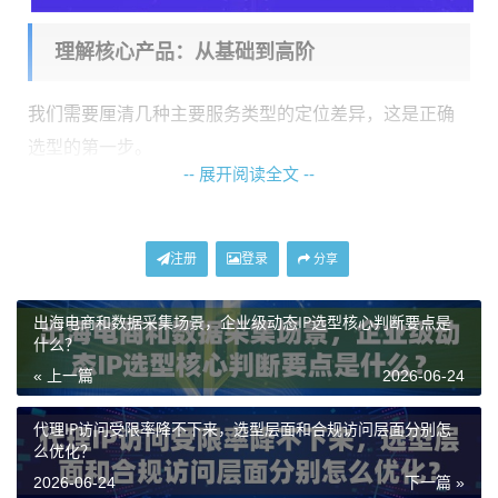
理解核心产品：从基础到高阶
我们需要厘清几种主要服务类型的定位差异，这是正确
选型的第一步。
-- 展开阅读全文 --
动态住宅IP（全面型）
：这是入门和常规业务的主力。
它提供真实住宅IP，支持对美、日、英、韩等主流市场
注册
登录
的国家、州、城市级定位，IP会话时长可在1-120分钟间
分享
灵活设置。其核心价值在于
平衡了环境的真实性、使用
出海电商和数据采集场景，企业级动态IP选型核心判断要点是
的灵活性与成本
，适合那些对IP有质量要求，但尚未达
什么？
到企业级资源消耗规模的日常业务。
« 上一篇
2026-06-24
企业级动态住宅IP
：在全面型基础上进行了全面升级。
代理IP访问受限率降不下来，选型层面和合规访问层面分别怎
覆盖全球200多个国家地区，每日提供海量去重IP资源，
么优化？
确保纯净度。其会话时长策略（3-30分钟）更适配企业
2026-06-24
下一篇 »