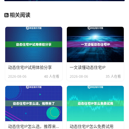
复杂的多任务、高并发节奏。它面向的是
需要广泛地域
覆盖、高纯净度IP池以及极高业务成功率
的团队，是规
相关阅读
模化运营的基石。
不限量代理IP
：这是一个资源导向型方案。用户在套餐
期内拥有一个专属的动态住宅IP池，不限制使用的IP数量
和流量消耗，并享有超高带宽。它彻底解决了用量焦
虑，成本变得高度可控，专为
长期、高频、大流量的持
续性业务
设计。
动态住宅IP试用体验分享
一文读懂动态住宅IP
动态长效ISP住宅代理
：此服务强调“长效”与“稳定”。IP基
2026-08-06
40 人在看
2026-08-06
35 人在看
于全球本地ISP宽带网络，单IP支持长期在线，减少频繁
更换带来的波动。它同时具备全球覆盖、不限流量、支
持高并发等特性，特别适合
需要稳定持久网络会话、进
行长周期任务
的业务环境。
选型策略：对号入座，找到你的最佳拍档
动态住宅IP怎么选，推荐来了
动态住宅IP怎么免费试用