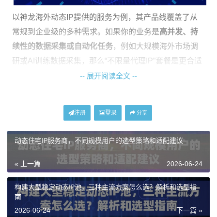
以神龙海外动态IP提供的服务为例，其产品线覆盖了从
常规到企业级的多种需求。如果你的业务是
高并发、持
续性的数据采集或自动化任务
，例如大规模海外市场调
研或AI训练数据采集，那么“不限量代理IP”套餐是更合适
的选择。它提供专属的IP池，不限制IP使用数量和流量消
-- 展开阅读全文 --
耗，保证了资源的独立性和稳定性，能从源头上减少因I
P资源争抢或流量耗尽导致的访问中断和受限。
注册
登录
分享
对于
企业级跨境业务或多账号规模化运营
，例如大型电
商团队同时管理多个店铺账号，或广告公司进行大规模
动态住宅IP服务商，不同规模用户的选型策略和适配建议
投放测试，“企业级动态住宅IP”则更具优势。它覆盖全球
« 上一篇
2026-06-24
200多个国家地区，每日进行大量IP去重，保证了IP池的
纯净度。高纯净度意味着IP被目标网站标记为“可疑”或“滥
构建大型稳定动态IP池，三种主流方案怎么选？解析和选型指
南
用”的概率更低，从而直接降低了访问受限的风险。
2026-06-24
下一篇 »
而对于
常规的跨境平台日常运营、社交媒体内容发布或