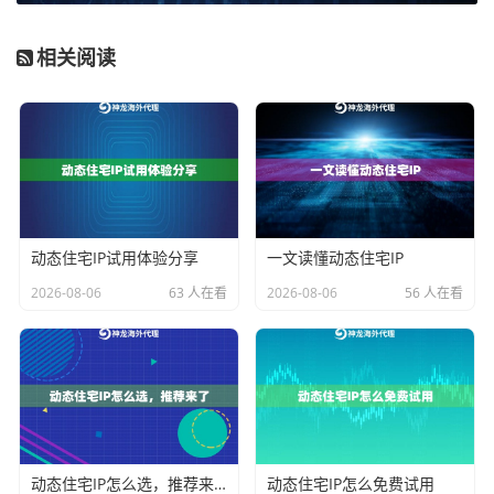
广告效果分析
这类业务，对IP的真实性和稳定性有要
相关阅读
求，但并发和消耗量相对适中，“动态住宅IP”全面型套餐
就能很好地平衡成本与效果。其真人住宅属性和高度匿
名性，能有效模拟真实用户环境，规避平台的风控机
制。
简而言之，优化选型的核心在于：
深度分析自身业务的
访问频率、目标网站风控强度、对IP地域和纯净度的要
动态住宅IP试用体验分享
一文读懂动态住宅IP
求，然后匹配相应层级的代理IP产品
。避免“小马拉大车”
2026-08-06
63 人在看
2026-08-06
56 人在看
或“杀鸡用牛刀”，让资源特性与业务需求对齐。
合规访问优化：模拟真人行为是降低受限率的
关键
即便选对了代理IP，如果使用方式不当，依然会触发目
动态住宅IP怎么选，推荐来了
动态住宅IP怎么免费试用
标网站的反爬或风控策略，导致访问受限。这里的“合规”