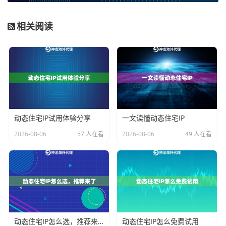
模、持续性的数据采集、AI训练数据回传或长期自动化
相关阅读
运营任务。它通过固定套餐费用锁定了长期使用成本，
避免了因流量计费或IP数量计费带来的不可控支出。
2. 追求广泛覆盖与高纯净度的企业业务
：对于需要全球
化布局、多账号管理或对IP纯净度有极高要求的企业级
应用，覆盖范围和IP质量是首要考量。神龙的企业级动
态住宅IP覆盖全球200多个国家地区，每日有海量实时去
动态住宅IP试用体验分享
一文读懂动态住宅IP
重IP资源池，确保了IP的纯净度和业务的成功率。这种方
2026-08-06
57 人在看
2026-08-06
49 人在看
案适合大型跨境电商团队、国际广告投放公司以及金融
科技企业的风控数据采集，其高投入带来的是业务成功
率的显著提升和风险的降低。
3. 常规跨境运营与精准区域定位
：大多数常规的海外业
务，如电商店铺日常管理、社交媒体内容发布、广告效
果测试等，并不需要独占海量IP池。选择一款覆盖主流
动态住宅IP怎么选，推荐来了
动态住宅IP怎么免费试用