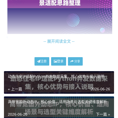
-- 展开阅读全文 --
核心选择标准：按需匹配是关键
面对市场上琳琅满目的代理IP产品，明确自身需求是做
注册
登录
分享
出高性价比选择的第一步。我们可以将常见的业务需求
与对应的IP特性进行匹配。
动态住宅IP适配Python并发数据采集，核心优势与接入说明
1. 关注成本与长期消耗的业务
：如果你的业务需要长时
« 上一篇
2026-06-26
间、高频次地运行，并且数据吞吐量巨大，那么“不限量”
模式往往是性价比最高的选择。例如，神龙海外动态IP
高带宽国外动态IP，核心价值、适用场景与选型关键维度解析
的不限量代理IP套餐，它提供专属的动态住宅IP池，在有
2026-06-26
下一篇 »
效期内不限制IP使用数量和流量消耗。这特别适合大规