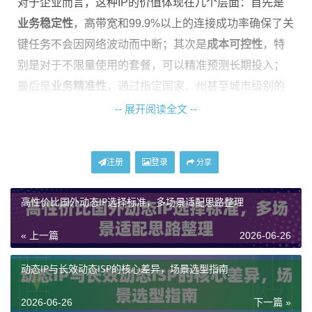
对于企业而言，这种IP的价值体现在几个层面：首先是
业务稳定性
，高带宽和99.9%以上的连接成功率确保了关
键任务不会因网络波动而中断；其次是
成本可控性
，特
别是对于不限量使用的套餐，可以精准预测长期投入；
最后是
业务精准性
，通过指定国家、州甚至城市级别的
定位，可以让业务操作更贴近目标市场，提升操作的成
-- 展开阅读全文 --
功率和数据质量。神龙海外动态IP服务正是围绕这些核
心价值，设计了不同侧重点的产品方案。
注册
登录
分享
主要适用场景深度剖析
高性价比国外动态IP选择标准，多场景适配思路整理
高带宽国外动态IP的应用场景非常广泛，几乎涵盖了所
« 上一篇
2026-06-26
有需要稳定、真实海外网络环境的业务。理解这些场
景，有助于用户更准确地选择适合自己的服务类型。
动态IP与长效动态ISP的核心差异，场景选型指南
大规模数据采集与AI训练
：这是对IP消耗量、带宽和稳
2026-06-26
下一篇 »