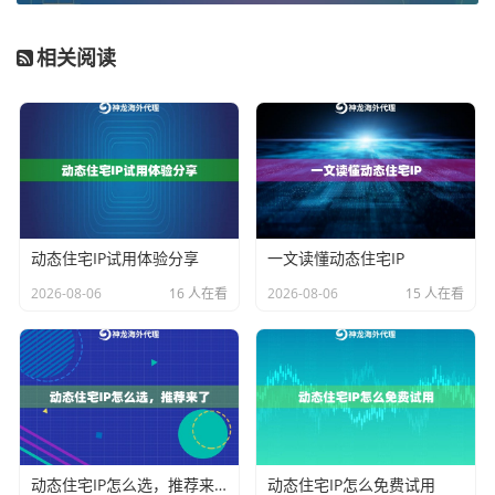
定性要求极高的场景。例如，AI公司需要持续从海外公
开网站采集多语言文本、图像或视频数据进行模型训
相关阅读
练，这要求IP池规模巨大、切换流畅且带宽充足，以保
证数据采集的效率和连续性。神龙海外动态IP的不限量
套餐专为此类高并发、高流量的持续性业务设计。
自动化营销与内容运营
：在海外社交媒体平台或内容平
台进行矩阵式运营，如批量管理账号、发布内容、回复
互动等，需要IP具备高度的真实住宅属性，以避免账号
动态住宅IP试用体验分享
一文读懂动态住宅IP
被判定为营销机器而受限。不同内容可能需要定位到不
2026-08-06
16 人在看
2026-08-06
15 人在看
同地区以测试市场反应，这就要求IP服务能提供精准的
地理定位功能。
企业级多账号管理与跨境商务
：大型跨境电商团队、广
告代理公司往往需要同时管理成百上千个账号。每个账
号都需要一个独立、稳定且长期可信的网络环境。企业
动态住宅IP怎么选，推荐来了
动态住宅IP怎么免费试用
级动态住宅IP服务提供了广泛的地区覆盖和更高的IP纯净