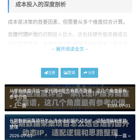
成本投入的深度剖析
成本是决策的首要因素，但需要从多个维度综合计算。
自建代理IP池
的初期投入巨大。这包括硬件服务器或云
主机租赁费用、全球多地的机房带宽采购成本（海外优
-- 展开阅读全文 --
质带宽价格不菲）、IP地址资源的获取费用，以及网络
架构搭建的沉没成本。更重要的是，它需要一支专业的
运维团队7x24小时维护，处理IP被目标网站封锁、网络
注册
登录
分享
波动、服务器故障等问题，人力成本长期且高昂。这些
从哪些维度评估一家代理IP服务商靠不靠谱，这几个角度最有
固定和可变成本叠加，对于大多数企业而言是一笔沉重
参考价值
的负担。
« 上一篇
2026-07-01
直接采购服务
，如使用神龙海外动态IP，则将复杂的成
长期数据采集项目怎么选合适的国外动态IP，适配逻辑和思路
本结构转化为清晰、可预测的订阅费用。您无需关心底
整理
层基础设施、IP资源获取和网络维护，所有成本都封装
2026-07-01
下一篇 »