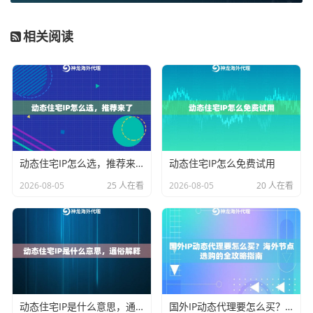
在服务套餐中。这种模式将资本性支出转化为运营性支
出，资金使用效率更高，尤其适合初创团队和快速发展
相关阅读
的业务。
资源质量与稳定性的较量
代理IP的核心价值在于其质量和稳定性，直接关系到业
务的成功率。
动态住宅IP怎么选，推荐来了
动态住宅IP怎么免费试用
自建代理IP池在资源质量上面临挑战。获取大量纯净、
2026-08-05
25 人在看
2026-08-05
20 人在看
真实的住宅IP（非数据中心IP）门槛极高，普通渠道获得
的IP很可能已被广泛标记，导致访问受限。稳定性方
面，自建节点需要自行处理网络链路优化、负载均衡和
故障转移，要达到商业级99.9%的可用性，需要极高的技
术能力和持续的优化投入。
专业服务商的核心优势正在于此。以神龙海外动态IP为
动态住宅IP是什么意思，通俗解释
国外IP动态代理要怎么买？海外节点选购的全攻略指南