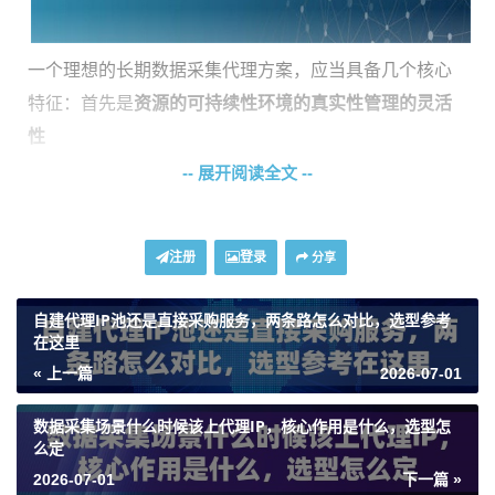
一个理想的长期数据采集代理方案，应当具备几个核心
特征：首先是
资源的可持续性环境的真实性管理的灵活
性
-- 展开阅读全文 --
适配逻辑：如何根据项目特性匹配IP类型
选择代理IP不是简单的“买最贵的”，而是要让IP的特性与
注册
登录
分享
你的项目需求精准匹配。我们可以从以下几个维度来梳
自建代理IP池还是直接采购服务，两条路怎么对比，选型参考
理适配逻辑：
在这里
1. 数据规模与访问频率：
这是决定IP池规模和资源模式
« 上一篇
2026-07-01
的关键。如果你的项目是7x24小时不间断、高并发地采
数据采集场景什么时候该上代理IP，核心作用是什么，选型怎
集海量数据（例如全网公开信息监控、AI训练数据收
么定
集），那么IP的消耗量会非常大。
不限量代理IP
套餐的优
2026-07-01
下一篇 »