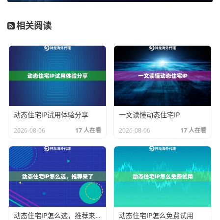
势就凸显出来。它提供专属的动态住宅IP池，在有效期
内不限制IP使用数量和流量消耗，确保了长期、高频访
相关阅读
问的资源供给，同时将成本控制在可预期的范围内，避
免了因流量或IP次数耗尽导致业务突然中断的风险。
2. 目标地域与精准度要求：
你的数据源是否集中在特定
国家？是否需要精确到城市级别？如果业务面向全球多
个市场，或者需要从特定州、城市获取本地化数据（如
本地商品价格、地区性新闻），那么IP的地理定位能力
动态住宅IP试用体验分享
一文读懂动态住宅IP
至关重要。
企业级动态住宅IP
和
动态长效ISP住宅代理
支
2026-08-06
17 人在看
2026-08-06
17 人在看
持全球200+国家/地区，并能实现国家、州、城市级别的
精准定位，这对于需要精细化运营的跨境业务或本地化
数据采集项目是不可或缺的功能。
3. 业务连续性与稳定性要求：
长期项目最怕不稳定。有
些业务场景（如金融数据监控、物联网数据回传）对连
动态住宅IP怎么选，推荐来了
动态住宅IP怎么免费试用
接的持续成功率和网络非常敏感。IP的纯净度（是否被