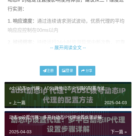
行实测：
1. 响应速度：
通过连续请求测试波动，优质代理的平均
响应应控制在00ms以内
2. 掉线频率：
持续运行24小时监测异常中断次数，可靠
-- 展开阅读全文 --
服务每月掉线率应低于0.5%
3. 并发能力：
同时发起100+线程请求，观察带宽分配是
注册
登录
分享
否均衡。神龙海外代理IP采用
智能负载均衡系统
，可自
动调度最优线路，保证高并发场景下的稳定传输。
adsl动态ip 代理：ADSL拨号动态IP代理的配置方法
服务透明度的核心验证点
« 上一篇
2025-04-03
正规的动态IP代理公司会主动披露以下信息：
动态ip设置代理：多平台动态IP代理设置步骤详解
IP更新周期
明确告知IP更换频率（小时/天）
2025-04-03
下一篇 »