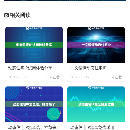
使用协议类型
支持HTTP(S)/SOCKS5等协议说明
IP类型说明
区分住宅IP/数据中心IP的比例构成
相关阅读
神龙海外代理IP在用户控制台实时显示
IP存活时间
和
使用
状态
，并提供详细的协议接入文档，这种透明化运营模
式更值得信赖。
匿名性验证的关键步骤
动态住宅IP试用体验分享
一文读懂动态住宅IP
真正的动态IP代理必须做到
完全匿名
，可通过以下方式
2026-08-06
36 人在看
2026-08-06
33 人在看
检测：
1. 访问ipcheck网站，确认返回的IP与代理IP一致
2. 检查HTTP头中的X-Forwarded-For字段是否包含真实I
P
动态住宅IP怎么选，推荐来了
动态住宅IP怎么免费试用
3. 使用Wireshark抓包分析流量特征