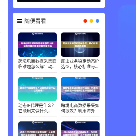
代理知识 ，
06-30
，
随便看看
免
跨境电商数据采集面
爬虫业务稳定动态IP
临难题怎么解：动态
选型，核心标准与避
代理IP精准获取全球
坑指南
竞品
动态IP代理是什么？
跨境电商数据采集如
它能用来做什么，优
何提效？利用海外代
势在哪？
理IP精准获取全球竞
品信息