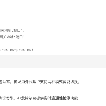
网关地址:端口',

态网关地址:端口'

选动态。神龙海外代理IP支持两种模式智能切换。
、协议类型。神龙控制台提供
实时连通性检测
功能。